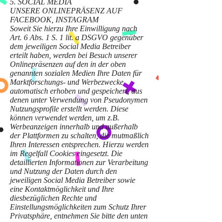
5. SOCIAL MEDIA
UNSERE ONLINEPRÄSENZ AUF
FACEBOOK, INSTAGRAM
Soweit Sie hierzu Ihre Einwilligung nach
Art. 6 Abs. 1 S. 1 lit. a DSGVO gegenüber
dem jeweiligen Social Media Betreiber
erteilt haben, werden bei Besuch unserer
Onlinepräsenzen auf den in der oben
genannten sozialen Medien Ihre Daten für
Marktforschungs- und Werbezwecke
automatisch erhoben und gespeichert, aus
denen unter Verwendung von Pseudonymen
Nutzungsprofile erstellt werden. Diese
können verwendet werden, um z.B.
Werbeanzeigen innerhalb und außerhalb
der Plattformen zu schalten, die mutmaßlich
Ihren Interessen entsprechen. Hierzu werden
im Regelfall Cookies eingesetzt. Die
detaillierten Informationen zur Verarbeitung
und Nutzung der Daten durch den
jeweiligen Social Media Betreiber sowie
eine Kontaktmöglichkeit und Ihre
diesbezüglichen Rechte und
Einstellungsmöglichkeiten zum Schutz Ihrer
Privatsphäre, entnehmen Sie bitte den unten