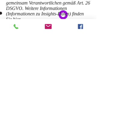
gemeinsam Verantwortlichen gemäß Art. 26
DSGVO. Weitere Informationen
(Informationen zu Insights-Daten) finden
Sie hier
[
https://www.facebook.com/legal/terms/info
rmation_about_page_insights_data].
6. KONTAKTMÖGLICHKEITEN UND
IHRE RECHTE
Als Betroffener haben Sie folgende Rechte:
* gemäß Art. 15 DSGVO das Recht, in
dem dort bezeichneten Umfang Auskunft
über Ihre von uns verarbeiteten
personenbezogenen Daten zu verlangen;
* gemäß Art. 16 DSGVO das Recht,
unverzüglich die Berichtigung unrichtiger
oder Vervollständigung Ihrer bei uns
gespeicherten personenbezogenen Daten zu
verlangen;
* gemäß Art. 17 DSGVO das Recht, die
Löschung Ihrer bei uns gespeicherten
personenbezogenen Daten zu verlangen,
soweit nicht die weitere Verarbeitung * zur
Ausübung des Rechts auf freie
Meinungsäußerung und Information;